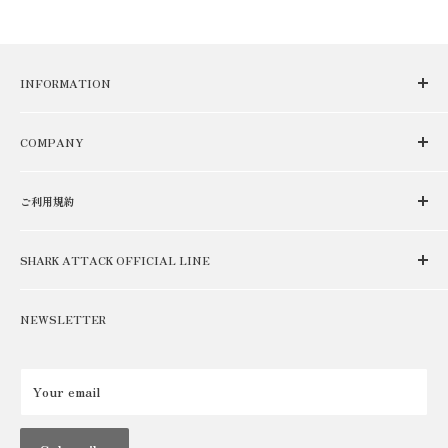
INFORMATION
NEWS
COMPANY
USER GUIDE
ABOUT
RENTAL/LEASE
ご利用規約
SHOP
FOR BUSINESS
特定商取引に関する表記
RECRUIT
SHARK ATTACK OFFICIAL LINE
プライバシーポリシー
公式LINE新規登録で2000円クーポンプレゼント！
CONTACT
返品・キャンセルについて
登録はコチラ
NEWSLETTER
ご利用規約
Your email