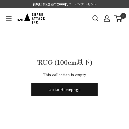
Skip
新規LINE登録で2000円クーポンプレゼント
to
SHARK
0
content
ATTACK
ONLINE
SHOP
'RUG (100cm以下)
This collection is empty
Go to Homepage