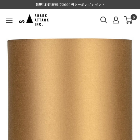
Skip
新規LINE登録で2000円クーポンプレゼント
to
SHARK
0
content
ATTACK
ONLINE
SHOP