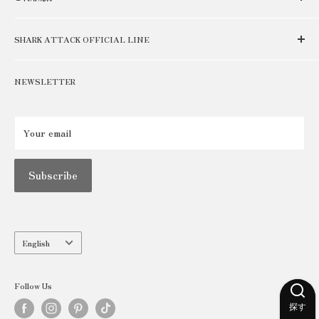
SHOP
FOR BUSINESS
特定商取引に関する表記
RECRUIT
SHARK ATTACK OFFICIAL LINE
プライバシーポリシー
公式LINE新規登録で2000円クーポンプレゼント！
CONTACT
返品・キャンセルについて
登録はコチラ
NEWSLETTER
ご利用規約
Your email
Subscribe
Language
English
Follow Us
探す