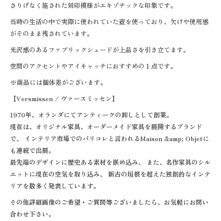
さりげなく施された刻印模様がエキゾチックな印象です。
当時の生活の中で実際に使われていた壺を使っており、欠けや使用感
がそのまま残されています。
光沢感のあるファブリックシェードが上品さを引き立てます。
空間のアクセントやアイキャッチにおすすめの１点です。
※商品には個体差がございます。
【Versmissen / ヴァースミッセン】
1970年、オランダにてアンティークの卸しとして創業。
現在は、オリジナル家具、オーダーメイド家具を展開するブランド
で、 インテリア市場でのパリコレと言われるMaison &amp; Objetに
も連続で出展。
最先端のデザインに歴史ある素材を嵌め込み、 また、名作家具のシル
エットに現在の空気を取り込み、 新古の垣根を超えた独創的なインテ
リアを数多く発表しています。
その他詳細画像のご希望・ご質問等ございましたら、お気軽にお問い
合わせ下さい。