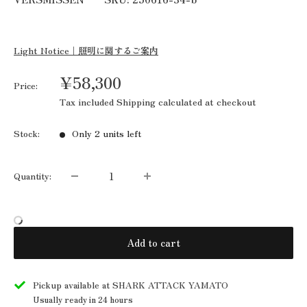
Light Notice｜照明に関するご案内
Sale
¥58,300
Price:
price
Tax included
Shipping calculated
at checkout
Stock:
Only 2 units left
Quantity:
Add to cart
Pickup available at SHARK ATTACK YAMATO
Usually ready in 24 hours