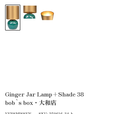
Ginger Jar Lamp+Shade 38
bob`s box・大和店
VERSMISSEN
SKU:
250616-34-b